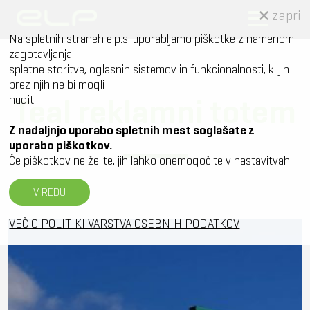
zapri
Na spletnih straneh elp.si uporabljamo piškotke z namenom
zagotavljanja
spletne storitve, oglasnih sistemov in funkcionalnosti, ki jih
brez njih ne bi mogli
Teal reklamni totem
nuditi.
Z nadaljnjo uporabo spletnih mest soglašate z
uporabo piškotkov.
Če piškotkov ne želite, jih lahko onemogočite v nastavitvah.
V REDU
VEČ O POLITIKI VARSTVA OSEBNIH PODATKOV