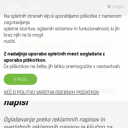
zapri
Na spletnih straneh elp.si uporabljamo piškotke z namenom
zagotavljanja
spletne storitve, oglasnih sistemov in funkcionalnosti, ki jih
brez njih ne bi mogli
Reklamni napisi
nuditi.
Z nadaljnjo uporabo spletnih mest soglašate z
uporabo piškotkov.
Če piškotkov ne želite, jih lahko onemogočite v nastavitvah.
V REDU
Reklamni napisi in svetlobni
VEČ O POLITIKI VARSTVA OSEBNIH PODATKOV
napisi
Oglaševanje preko reklamnih napisov in
svetlobnih reklamnih napisov je ključno za