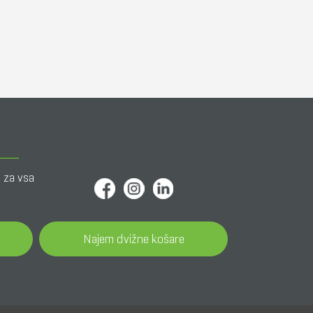
o za vsa
Najem dvižne košare