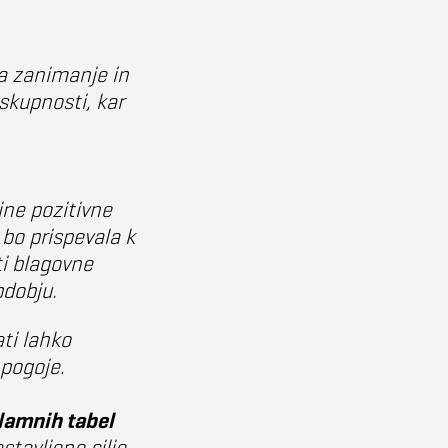
a zanimanje in
 skupnosti, kar
.
jne pozitivne
 bo prispevala k
ti blagovne
bdobju.
ti lahko
 pogoje.
lamnih tabel
stavljene cilje