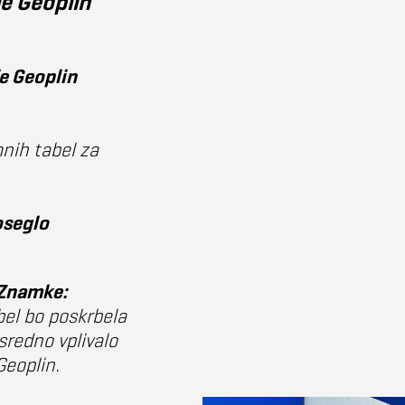
e Geoplin
e Geoplin
mnih tabel za
oseglo
 Znamke:
bel bo poskrbela
sredno vplivalo
eoplin.