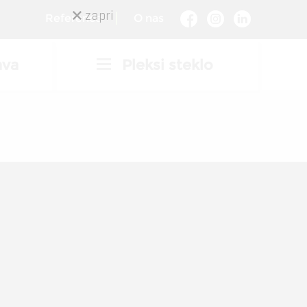
zapri
Reference
O nas
ava
Pleksi steklo