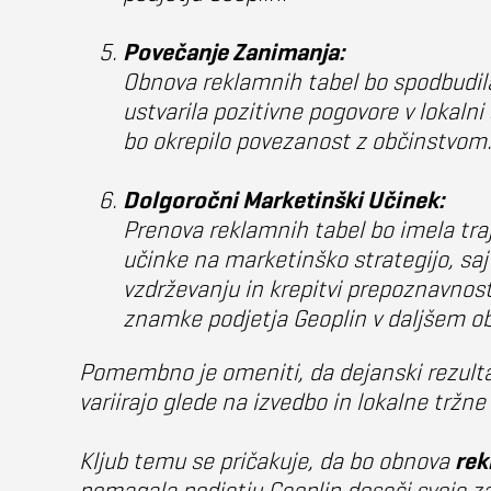
Povečanje Zanimanja:
Obnova reklamnih tabel bo spodbudil
ustvarila pozitivne pogovore v lokalni
bo okrepilo povezanost z občinstvom
Dolgoročni Marketinški Učinek:
Prenova reklamnih tabel bo imela tra
učinke na marketinško strategijo, saj
vzdrževanju in krepitvi prepoznavnos
znamke podjetja Geoplin v daljšem o
Pomembno je omeniti, da dejanski rezulta
variirajo glede na izvedbo in lokalne tržne
Kljub temu se pričakuje, da bo obnova
rek
pomagala podjetju Geoplin doseči svoje za