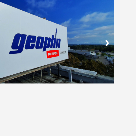
❯
❯
❯
❯