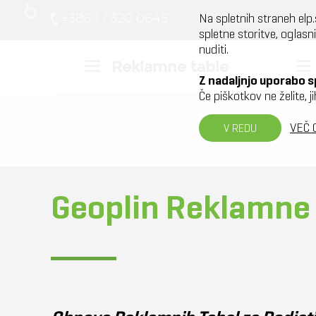
+386 1 / 320 0645
Na spletnih straneh elp
spletne storitve, oglasni
nuditi.
Reklamne table
Z nadaljnjo uporabo 
Če piškotkov ne želite, 
VEČ 
V REDU
Geoplin Reklamne 