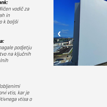
ank:
ličen vodič za
ah in
 k boljši
❮
❮
❮
❮
a:
agale podjetju
tvo na ključnih
lnih
obljenimi
vi vtis, kar je
tivnega vtisa o