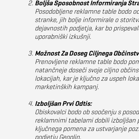
Boljša Sposobnost Informiranja Str
Posodobljene reklamne table bodo od
stranke, jih bolje informirale o storitv
dejavnostih podjetja, kar bo prispevalo
uporabniški izkušnji.
Možnost Za Doseg Ciljnega Občinstv
Prenovljene reklamne table bodo pom
natančneje doseči svoje ciljno občins
lokacijah, kar je ključno za uspeh loka
marketinških kampanj.
Izboljšan Prvi Odtis:
Obiskovalci bodo ob soočenju s posod
reklamnimi tabelami dobili izboljšan pr
ključnega pomena za ustvarjanje pozi
podjetju Geoplin.