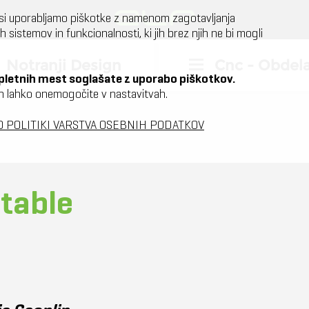
.si uporabljamo piškotke z namenom zagotavljanja
h sistemov in funkcionalnosti, ki jih brez njih ne bi mogli
Notranji Design
Cnc - Obdel
spletnih mest soglašate z uporabo piškotkov.
jih lahko onemogočite v nastavitvah.
O POLITIKI VARSTVA OSEBNIH PODATKOV
table