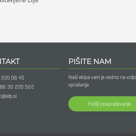
TAKT
PIŠITE NAM
Naši ekipa vam je vedno na volj
 320 06 45
vprašanja
86 30 220 502
o@elp.si
Pošlji povpraševanje