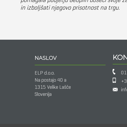
in izboljšati njegovo prisotnost na trgu.
KON
NASLOV
01
ELP d.o.o.
Na postajo 40 a
+3
1315 Velike Lašče
inf
Slovenija